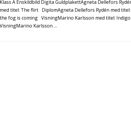
Klass A Enskildbild Digita GuldplakettAgneta Dellefors Rydé
med titel: The flirt DiplomAgneta Dellefors Rydén med titel:
the fog is coming VisningMarino Karlsson med titel: Indig
VisningMarino Karlsson …