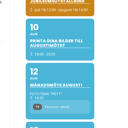
JUBILEUMSUTSTÄLLNING
n
(juli 18) 12:00 - (augusti 18) 14:00
o
10
AUG
PRINTA DINA BILDER TILL
AUGUSTIMÖTET
18:00 - 20:30
12
AUG
MÅNADSMÖTE AUGUSTI
FOTOTEMA "FRITT"
18:30
11
Personer deltar