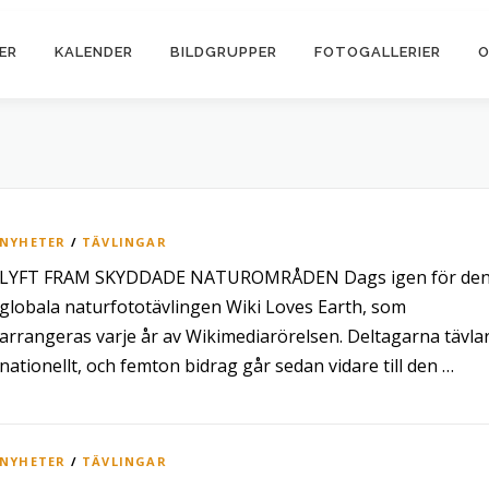
ER
KALENDER
BILDGRUPPER
FOTOGALLERIER
O
NYHETER
/
TÄVLINGAR
LYFT FRAM SKYDDADE NATUROMRÅDEN Dags igen för de
globala naturfototävlingen Wiki Loves Earth, som
arrangeras varje år av Wikimediarörelsen. Deltagarna tävla
nationellt, och femton bidrag går sedan vidare till den …
NYHETER
/
TÄVLINGAR