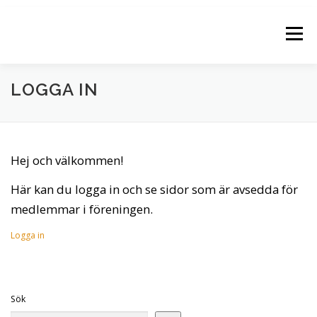
Hoppa
till
Meny
innehåll
LOGGA IN
NYHETER
KALENDER
BILDGRUPPER
FOTOGALLERIER
OM KLUBBEN
Hej och välkommen!
Här kan du logga in och se sidor som är avsedda för
KONTAKTA OSS
LOGGA IN
medlemmar i föreningen.
Logga in
Sök