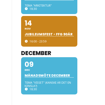
TEMA "ARKITEKTUR"
18:30
14
NOV
JUBILEUMSFEST - FFG 90ÅR
16:00 - 23:59
DECEMBER
09
DEC
MÅNADSMÖTE DECEMBER
TEMA "VISSET" (KANSKE ÄR DET EN
KÄNSLA?)
18:30