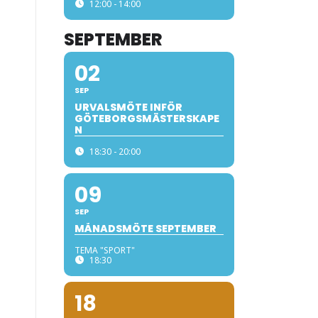
12:00 - 14:00
SEPTEMBER
02
SEP
URVALSMÖTE INFÖR
GÖTEBORGSMÄSTERSKAPE
N
18:30 - 20:00
09
SEP
MÅNADSMÖTE SEPTEMBER
TEMA "SPORT"
18:30
18