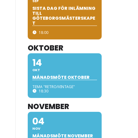
SEP
SISTA DAG FÖR INLÄMNING
TILL
GÖTEBORGSMÄSTERSKAPE
T
18:00
OKTOBER
14
OKT
MÅNADSMÖTE OKTOBER
TEMA "RETRO/VINTAGE"
18:30
NOVEMBER
04
NOV
MÅNADSMÖTE NOVEMBER