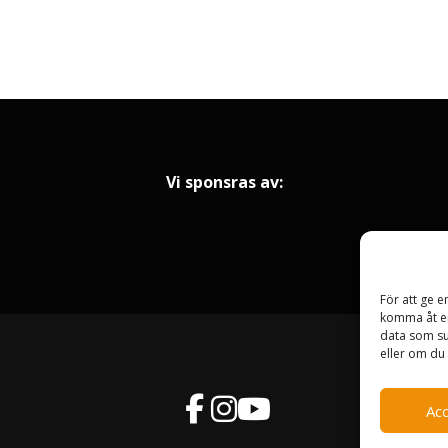
Vi sponsras av:
För att ge e
komma åt en
data som su
eller om du 
Ac