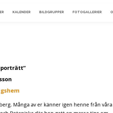
ER
KALENDER
BILDGRUPPER
FOTOGALLERIER
O
porträtt”
sson
ingshem
riberg. Många av er känner igen henne från våra