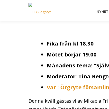
Hoppa
till
NYHET
innehåll
Fika från kl 18.30
Mötet börjar 19.00
Månadens tema: ”Själv
Moderator: Tina Bengt
Var : Örgryte församl
Denna kväll gästas vi av Mikaela F