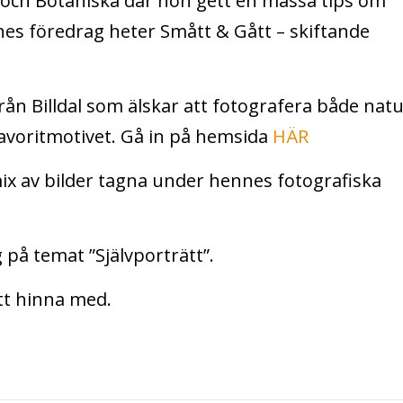
och Botaniska där hon gett en massa tips om
nes föredrag heter Smått & Gått – skiftande
rån Billdal som älskar att fotografera både nat
voritmotivet. Gå in på hemsida
HÄR
x av bilder tagna under hennes fotografiska
 på temat ”Självporträtt”.
tt hinna med.