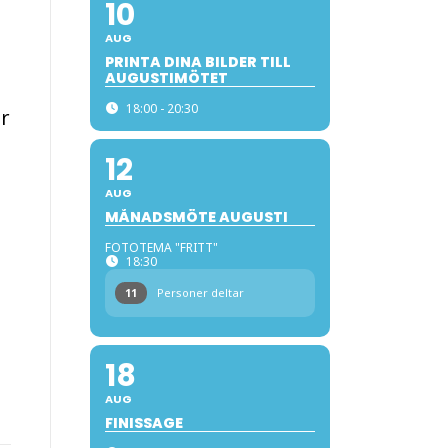
10
AUG
PRINTA DINA BILDER TILL
AUGUSTIMÖTET
18:00 - 20:30
ur
12
AUG
MÅNADSMÖTE AUGUSTI
FOTOTEMA "FRITT"
18:30
11
Personer deltar
18
AUG
FINISSAGE