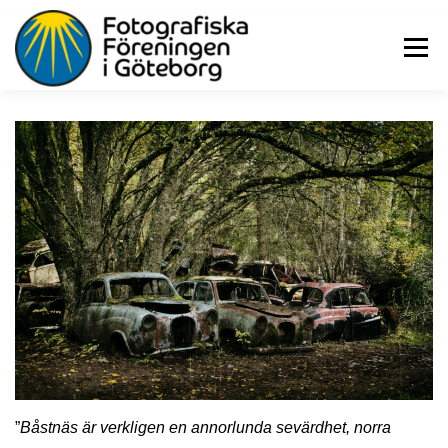
Hoppa
till
Meny
innehåll
NYHETER
KALENDER
BILDGRUPPER
FOTOGALLERIER
OM KLUBBEN
KONTAKTA OSS
LOGGA IN
”
Båstnäs är verkligen en annorlunda sevärdhet, norra