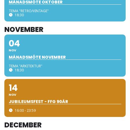
MÅNADSMÖTE OKTOBER
TEMA "RETRO/VINTAGE"
18:30
NOVEMBER
04
NOV
MÅNADSMÖTE NOVEMBER
TEMA "ARKITEKTUR"
18:30
14
NOV
JUBILEUMSFEST - FFG 90ÅR
16:00 - 23:59
DECEMBER