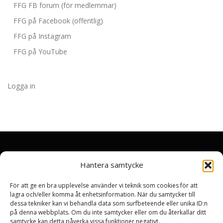
FFG FB forum (för medlemmar)
FFG på Facebook (offentlig)
FFG på Instagram
FFG på YouTube
Logga in
Hantera samtycke
Vi sponsras av:
För att ge en bra upplevelse använder vi teknik som cookies för att
lagra och/eller komma åt enhetsinformation. När du samtycker till
dessa tekniker kan vi behandla data som surfbeteende eller unika ID:n
på denna webbplats. Om du inte samtycker eller om du återkallar ditt
samtycke kan detta påverka vissa funktioner negativt.