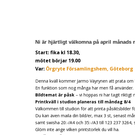
Ni är hjärtligt välkomna på april månad
Start: fika kl 18.30,
mötet börjar 19.00
Var:
Örgryte Församlingshem, Göteborg
Denna kväll kommer Jarmo Väyrynen att prata om 
En funktion som nog många har men få använder.
Bildtemat är påsk
– vi hoppas ni har tagit rikti
Printkväll i studion planeras till måndag 8/4
Välkommen till studion för att printa påsiktsbilde
Du kan även maila din bild/er, max 3 st, senast mån
samt swisha 20:-/A4 och 35:-/A3 till 123 237 3264, så
Glöm inte ange vilken printstorlek du vill ha.