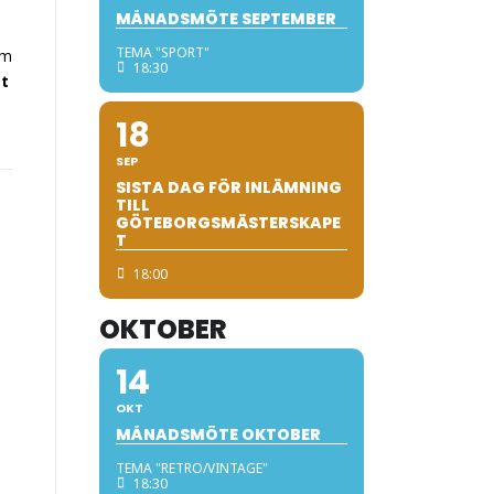
MÅNADSMÖTE SEPTEMBER
TEMA "SPORT"
om
18:30
tt
18
SEP
SISTA DAG FÖR INLÄMNING
TILL
GÖTEBORGSMÄSTERSKAPE
T
18:00
OKTOBER
14
OKT
MÅNADSMÖTE OKTOBER
TEMA "RETRO/VINTAGE"
18:30