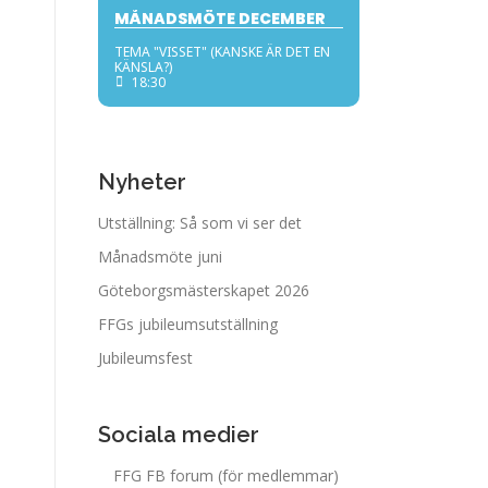
MÅNADSMÖTE DECEMBER
TEMA "VISSET" (KANSKE ÄR DET EN
KÄNSLA?)
18:30
Nyheter
Utställning: Så som vi ser det
Månadsmöte juni
Göteborgsmästerskapet 2026
FFGs jubileumsutställning
Jubileumsfest
Sociala medier
FFG FB forum (för medlemmar)