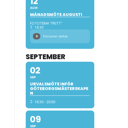
12
AUG
MÅNADSMÖTE AUGUSTI
FOTOTEMA "FRITT"
18:30
9
Personer deltar
SEPTEMBER
02
SEP
URVALSMÖTE INFÖR
GÖTEBORGSMÄSTERSKAPE
N
18:30 - 20:00
09
SEP