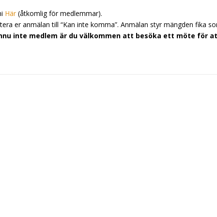
ni
Här
(åtkomlig för medlemmar).
datera er anmälan till “Kan inte komma”. Anmälan styr mängden fika s
ännu inte medlem är du välkommen att besöka ett möte för a