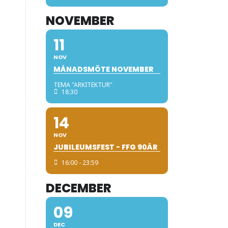
NOVEMBER
11
NOV
MÅNADSMÖTE NOVEMBER
TEMA "ARKITEKTUR"
18:30
14
NOV
JUBILEUMSFEST - FFG 90ÅR
16:00 - 23:59
DECEMBER
09
DEC