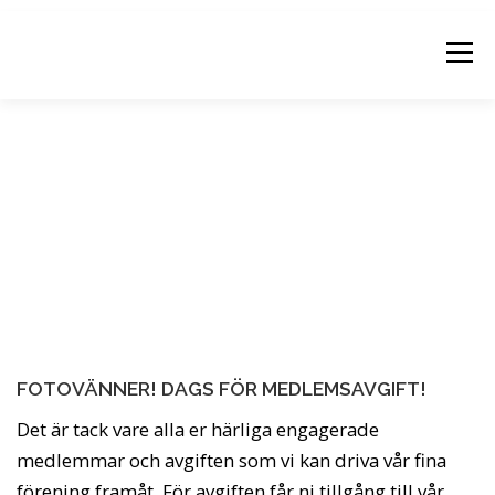
Hoppa
till
Meny
innehåll
NYHETER
KALENDER
BILDGRUPPER
FOTOGALLERIER
OM KLUBBEN
KONTAKTA OSS
LOGGA IN
FOTOVÄNNER! DAGS FÖR MEDLEMSAVGIFT!
Det är tack vare alla er härliga engagerade
medlemmar och avgiften som vi kan driva vår fina
förening framåt. För avgiften får ni tillgång till vår