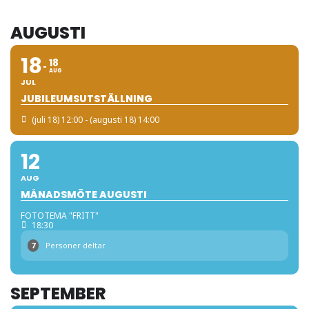
AUGUSTI
18
18
AUG
JUL
JUBILEUMSUTSTÄLLNING
(juli 18) 12:00 - (augusti 18) 14:00
12
AUG
MÅNADSMÖTE AUGUSTI
FOTOTEMA "FRITT"
18:30
7
Personer deltar
SEPTEMBER