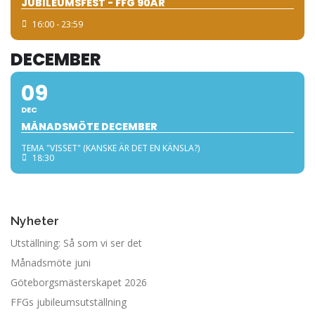
JUBILEUMSFEST - FFG 90ÅR
16:00 - 23:59
DECEMBER
09
DEC
MÅNADSMÖTE DECEMBER
TEMA "VISSET" (KANSKE ÄR DET EN KÄNSLA?)
18:30
Nyheter
Utställning: Så som vi ser det
Månadsmöte juni
Göteborgsmästerskapet 2026
FFGs jubileumsutställning