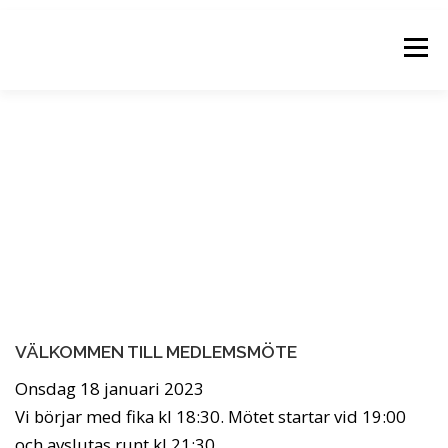
Hoppa
till
Meny
innehåll
NYHETER
KALENDER
BILDGRUPPER
FOTOGALLERIER
OM KLUBBEN
KONTAKTA OSS
LOGGA IN
VÄLKOMMEN TILL MEDLEMSMÖTE
Onsdag 18 januari 2023
Vi börjar med fika kl 18:30. Mötet startar vid 19:00
och avslutas runt kl 21:30.