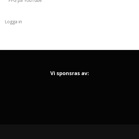
FFG på YouTube
Logga in
Vi sponsras av: